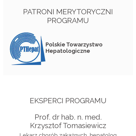
Leczenie
PATRONI MERYTORYCZNI
PROGRAMU
Sprawdź wątrobę
Porady specjalistów
Polskie Towarzystwo
Hepatologiczne
EKSPERCI PROGRAMU
Prof. dr hab. n. med.
Krzysztof Tomasiewicz
Lekarz chorób zakaźnych, hepatolog