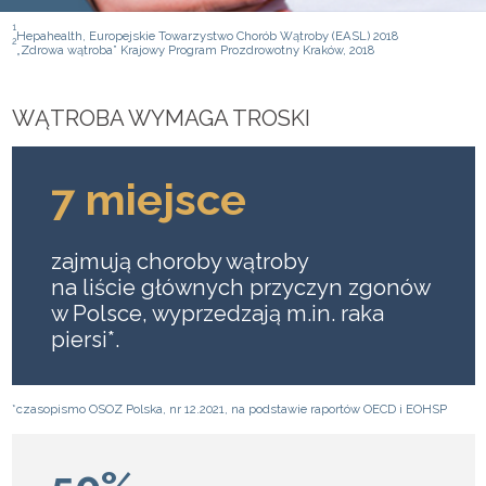
1
Hepahealth, Europejskie Towarzystwo Chorób Wątroby (EASL) 2018
2
„Zdrowa wątroba” Krajowy Program Prozdrowotny Kraków, 2018
WĄTROBA WYMAGA TROSKI
7 miejsce
zajmują choroby wątroby
na liście głównych przyczyn zgonów
w Polsce, wyprzedzają m.in. raka
piersi*.
*czasopismo OSOZ Polska, nr 12.2021, na podstawie raportów OECD i EOHSP