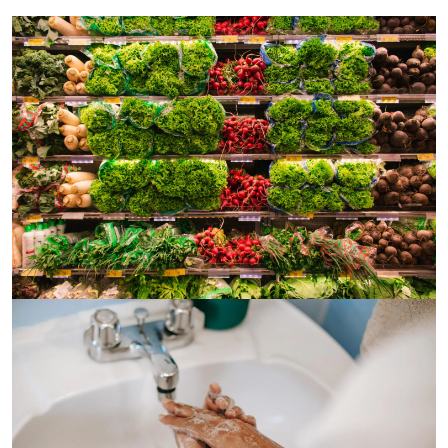
Strona główna
O wątrobie
Styl życia profilaktyka
Choroby wątroby
Leczenie
Sprawdź wątrobę