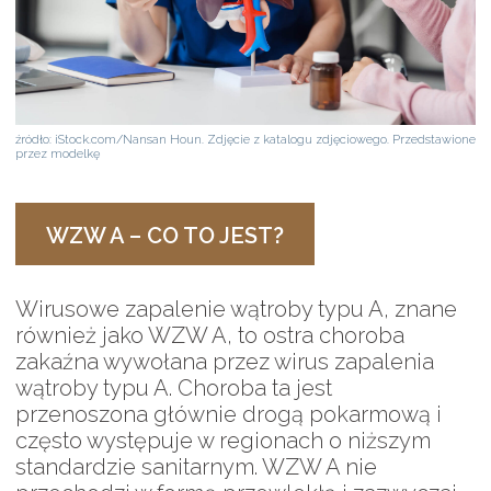
źródło: iStock.com/Nansan Houn. Zdjęcie z katalogu zdjęciowego. Przedstawione
przez modelkę
WZW A – CO TO JEST?
Wirusowe zapalenie wątroby typu A, znane
również jako WZW A, to ostra choroba
zakaźna wywołana przez wirus zapalenia
wątroby typu A. Choroba ta jest
przenoszona głównie drogą pokarmową i
często występuje w regionach o niższym
standardzie sanitarnym. WZW A nie