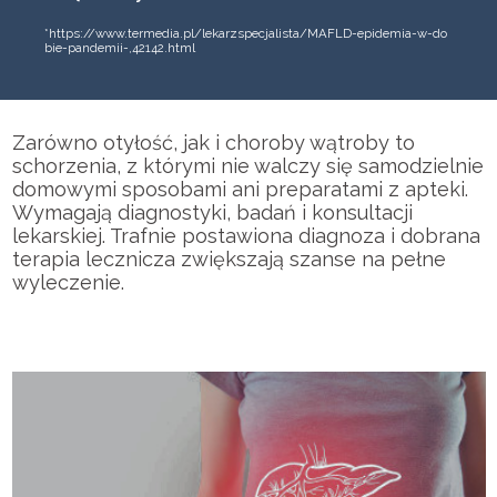
*https://www.termedia.pl/lekarzspecjalista/MAFLD-epidemia-w-do
bie-pandemii-,42142.html
Strona główna
O wątrobie
Zarówno otyłość, jak i choroby wątroby to
schorzenia, z którymi nie walczy się samodzielnie
Styl życia profilaktyka
domowymi sposobami ani preparatami z apteki.
Wymagają diagnostyki, badań i konsultacji
lekarskiej. Trafnie postawiona diagnoza i dobrana
Choroby wątroby
terapia lecznicza zwiększają szanse na pełne
wyleczenie.
Leczenie
Sprawdź wątrobę
Porady specjalistów