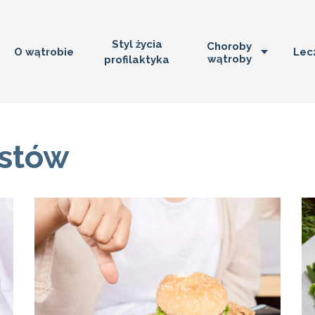
Styl życia
Choroby
O wątrobie
Lec
wątroby
profilaktyka
istów