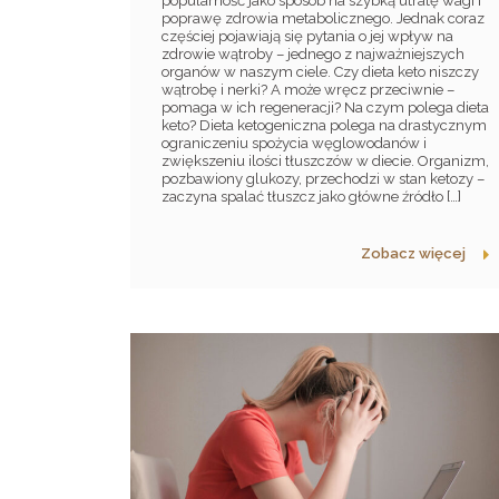
popularność jako sposób na szybką utratę wagi i
poprawę zdrowia metabolicznego. Jednak coraz
częściej pojawiają się pytania o jej wpływ na
zdrowie wątroby – jednego z najważniejszych
organów w naszym ciele. Czy dieta keto niszczy
wątrobę i nerki? A może wręcz przeciwnie –
pomaga w ich regeneracji? Na czym polega dieta
keto? Dieta ketogeniczna polega na drastycznym
ograniczeniu spożycia węglowodanów i
zwiększeniu ilości tłuszczów w diecie. Organizm,
pozbawiony glukozy, przechodzi w stan ketozy –
zaczyna spalać tłuszcz jako główne źródło […]
Zobacz więcej