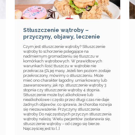
Stłuszczenie wątroby –
przyczyny, objawy, leczenie
Czym jest stłuszczenie wątroby? Stłuszczenie
wątroby to schorzenie polegające na
nadmiernym gromadzeniu się tłuszczu w
komórkach wątrobowych. W prawidłowych
warunkach ilość tłuszczu w wątrobie nie
przekracza 5% jej masy. Jeżeli ten poziom zostaje
przekroczony, mówimy o stłuszczeniu. Może
mieć ono charakter łagodny, umiarkowany lub
zaawansowany, jak np. stłuszczenie wątroby 3
stopnia czy stłuszczenie wątroby 4 stopnia.
Stłuszczenie może być alkoholowe lub
niealkoholowe i często przez długi czas nie daje
żadnych objawów, co sprawia, że choroba rozwija
się niezauważenie. Przyczyny stłuszczenia
wątroby Do najczęstszych przyczyn stłuszczenia
wątroby należą: Wielu pacjentów zastanawia się,
stłuszczenie wątroby – od czego się bierze.
Najczęściej jest to […]